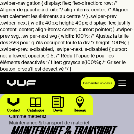
.swiper-navigation { display: flex; flex-direction: row; /*
Aligner de gauche à droite */ align-items: center; /* Aligner
verticalement les éléments au centre */ } .swiper-prev,
.swiper-next { width: 40px; height: 40px; display: flex; justify-
content: center; align-items: center; cursor: pointer; } .swiper-
prev svg, .swiper-next svg { width: 100%; /* Ajustez la taille
des SVG pour qu'ils occupent toute la div */ height: 100%; }
.swiper-prev.is-disabled, .swiper-next.is-disabled { cursor:
not-allowed; opacity: 0.5; /* Réduit l'opacité pour les
éléments désactivés */ filter: grayscale(100%); /* Griser le
bouton lorsqu'il est désactivé */ }
Demander un devis
Contact
Catalogue
Devis
Réseau
Gamme métiers
Maintenance & transport de matériel
MAINTENANCE & TRANSPORT