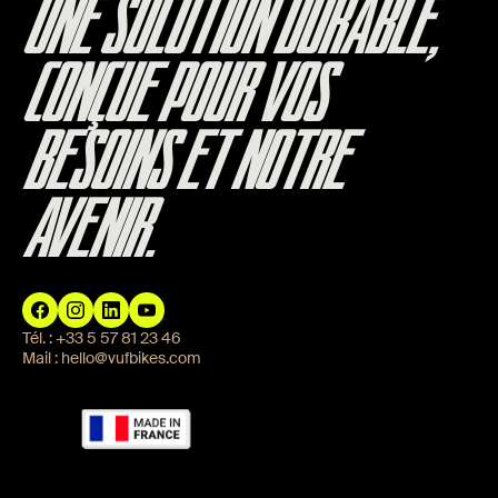
UNE SOLUTION DURABLE,
CONÇUE POUR VOS
BESOINS ET NOTRE
AVENIR.
Tél. :
+33 5 57 81 23 46
Mail :
hello@vufbikes.com