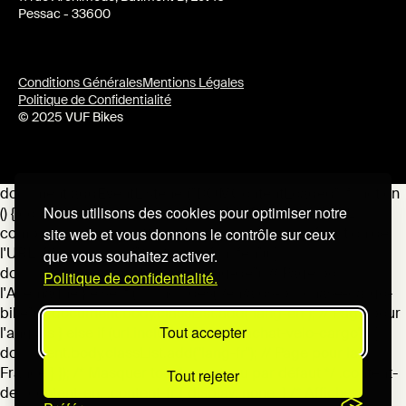
Pessac - 33600
Conditions Générales
Mentions Légales
Politique de Confidentialité
© 2025 VUF Bikes
document.addEventListener("DOMContentLoaded", function
Nous utilisons des cookies pour optimiser notre
() { const url = window.location.href; // Récupère l'URL
site web et vous donnons le contrôle sur ceux
complète de la page // Ajoute une classe au en fonction de
l'URL if (url.includes("/de/einkaufshilfen")) {
que vous souhaitez activer.
document.body.classList.add("lang-de"); // Page pour
Politique de confidentialité.
l'Allemagne } else if (url.includes("/en/aids-purchase-cargo-
bike")) { document.body.classList.add("lang-en"); // Page pour
Tout accepter
l'anglais } else if (url.includes("/aides-achat-velo-cargo")) {
document.body.classList.add("lang-fr"); // Page pour la
France } }); /* Masquer tout le contenu par défaut */ .content-
Tout rejeter
de, .content-en, .content-fr { display: none; } /* Afficher