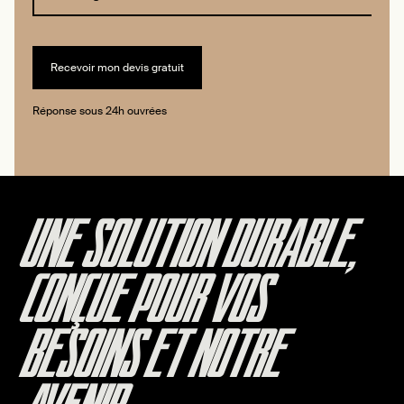
Réponse sous 24h ouvrées
UNE SOLUTION DURABLE,
CONÇUE POUR VOS
BESOINS ET NOTRE