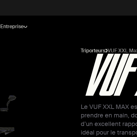
Entreprise
Triporteurs
VUF XXL Ma
VUF
Le VUF XXL MAX est 
prendre en main, do
d’un excellent rapp
idéal pour le trans