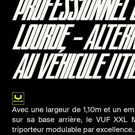
PROFESSIONNEL 
LOURDE – ALTER
AU VÉHICULE UTIL
Avec une largeur de 1,10m et un e
sur sa base arrière, le VUF XXL 
triporteur modulable par excellence.