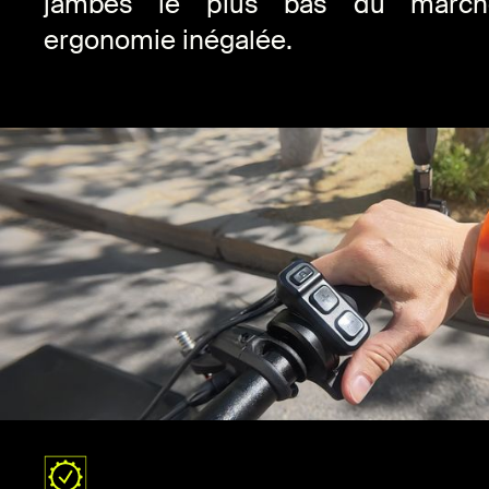
jambes le plus bas du march
ergonomie inégalée.