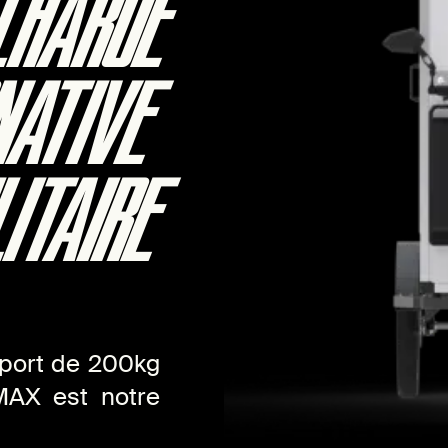
CHARGE
NATIVE
ITAIRE
mport de 200kg
MAX est notre