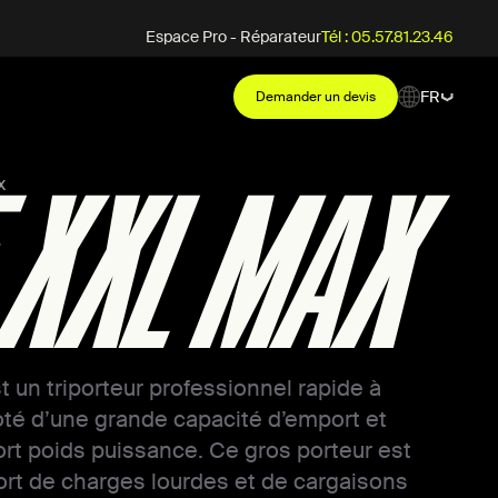
Espace Pro - Réparateur
Tél : 05.57.81.23.46
FR
Demander un devis
x
 XXL MAX
un triporteur professionnel rapide à
té d’une grande capacité d’emport et
ort poids puissance. Ce gros porteur est
port de charges lourdes et de cargaisons