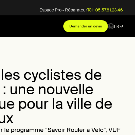
Espace Pro - Réparateur
Tél : 05.57.81.23.46
FR
Demander un devis
les cyclistes de
: une nouvelle
e pour la ville de
ux
 le programme “Savoir Rouler à Vélo”, VUF