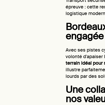
Transport sécurisé
épreuve : cette r
logistique modern
Bordeaux,
engagée
Avec ses pistes c
volonté d'apaiser 
terrain idéal pour
illustre parfaitem
lourds par des sol
Une colla
nos vale