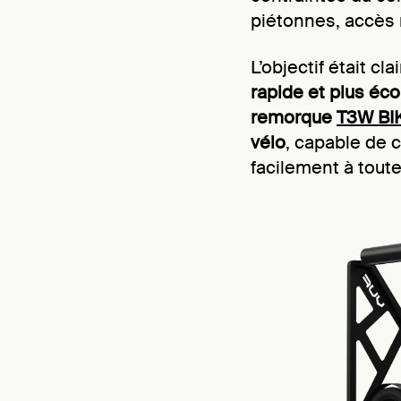
piétonnes, accès
L’objectif était cl
rapide et plus éc
remorque
T3W BI
vélo
, capable de c
facilement à tout