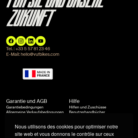
FÜR SIE UND UNSERE
ZUKUNFT
Tel. :
+33 5 57 81 23 46
E-Mail:
hello@vufbikes.com
Garantie und AGB
Hilfe
Garantiebedingungen
Hilfen und Zuschüsse
Allgemeine Verkaufsbedingungen
Benutzerhandbücher
Q&A
Pro-Reparaturbereich
Nous utilisons des cookies pour optimiser notre
Das Unternehmen
site web et vous donnons le contrôle sur ceux
Über uns