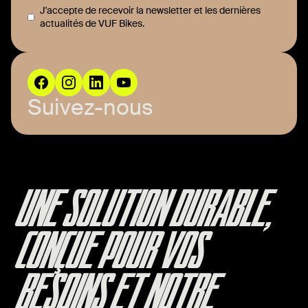
J'accepte de recevoir la newsletter et les dernières
actualités de VUF Bikes.
Suivez-nous
UNE SOLUTION DURABLE,
CONÇUE POUR VOS
BESOINS ET NOTRE