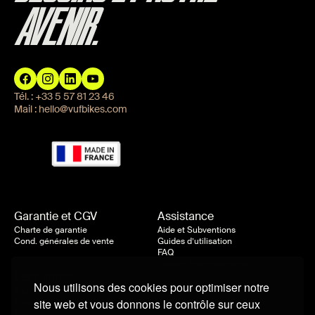
AVENIR.
Tél. :
+33 5 57 81 23 46
Mail :
hello@vufbikes.com
Garantie et CGV
Assistance
Charte de garantie
Aide et Subventions
Cond. générales de vente
Guides d’utilisation
FAQ
Espace Pro-Réparateur
L’entreprise
Nous utilisons des cookies pour optimiser notre
À propos de nous
Presse
site web et vous donnons le contrôle sur ceux
Blog