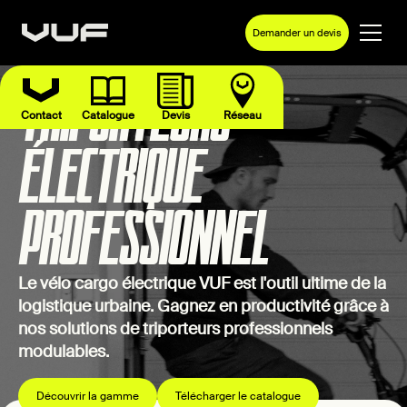
Demander un devis
TRIPORTEURS
Contact
Catalogue
Devis
Réseau
ÉLECTRIQUE
PROFESSIONNEL
Le vélo cargo électrique VUF est l'outil ultime de la
logistique urbaine. Gagnez en productivité grâce à
nos solutions de triporteurs professionnels
modulables.
Découvrir la gamme
Télécharger le catalogue